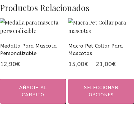
Productos Relacionados
Medalla Para Mascota
Macra Pet Collar Para
Personalizable
Mascotas
Rango
12,90
€
15,00
€
-
21,00
€
de
precio
AÑADIR AL
SELECCIONAR
desde
CARRITO
OPCIONES
15,00
Este
hasta
producto
21,00
tiene
múltiples