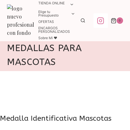
Saltar
TIENDA ONLINE
ALTERNAR
MENÚ
al
Elige tu
ALTERNAR
HIJO
Presupuesto
MENÚ
contenido
0
OFERTAS
HIJO
ENCARGOS
PERSONALIZADOS
Sobre Mi ♥
MEDALLAS PARA
MASCOTAS
Medalla Identificativa Mascotas