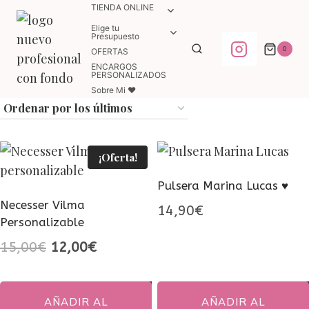
Saltar
TIENDA ONLINE
ALTERNAR
MENÚ
al
Elige tu
ALTERNAR
HIJO
Presupuesto
MENÚ
contenido
0
OFERTAS
HIJO
ENCARGOS
PERSONALIZADOS
Sobre Mi ♥
¡Oferta!
Pulsera Marina Lucas ♥
Necesser Vilma
14,90
€
Personalizable
El
El
15,00
€
12,00
€
precio
precio
original
actual
AÑADIR AL
AÑADIR AL