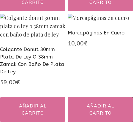
era:
es:
CARRITO
CARRITO
27,00€.
24,00€.
Marcapáginas En Cuero
10,00
€
Colgante Donut 30mm
Plata De Ley O 38mm
Zamak Con Baño De Plata
De Ley
59,00
€
AÑADIR AL
AÑADIR AL
CARRITO
CARRITO