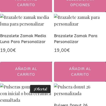
hasta
CARRITO
OPCIONES
18,00
Este
producto
tiene
múltiples
Brazalete Zamak Media
Brazalete Zamak Para
variantes.
Luna Para Personalizar
Personalizar
Las
19,00
€
19,00
€
opciones
se
pueden
AÑADIR AL
AÑADIR AL
elegir
CARRITO
CARRITO
en
la
¡Oferta!
página
de
Pulsera Donut 26