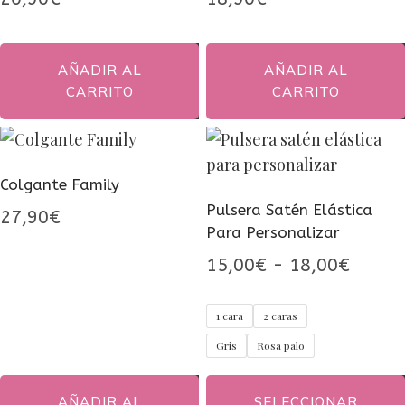
AÑADIR AL
AÑADIR AL
CARRITO
CARRITO
Colgante Family
Pulsera Satén Elástica
27,90
€
Para Personalizar
Rango
15,00
€
-
18,00
€
de
1 cara
2 caras
precio
Gris
Rosa palo
desde
15,00
AÑADIR AL
SELECCIONAR