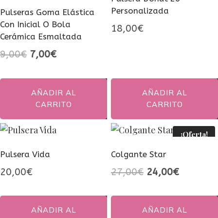
producto
Personalizada
Pulseras Goma Elástica
Con Inicial O Bola
18,00
€
Cerámica Esmaltada
El
El
9,00
€
7,00
€
precio
precio
original
actual
AÑADIR AL
AÑADIR AL
era:
es:
CARRITO
CARRITO
9,00€.
7,00€.
¡Oferta!
Pulsera Vida
Colgante Star
El
El
20,00
€
27,00
€
24,00
€
precio
precio
original
actual
AÑADIR AL
AÑADIR AL