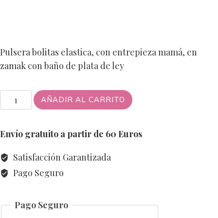
original
actual
era:
es:
Pulsera bolitas elastica, con entrepieza mamá, en
16,00€.
12,00€.
zamak con baño de plata de ley
pulsera
AÑADIR AL CARRITO
bolitas
con
Envío gratuito a partir de 60 Euros
entrepieza
mamá
Satisfacción Garantizada
cantidad
Pago Seguro
Pago Seguro