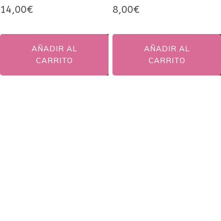
Las
14,00
€
8,00
€
opciones
se
pueden
AÑADIR AL
AÑADIR AL
elegir
CARRITO
CARRITO
en
la
página
de
producto