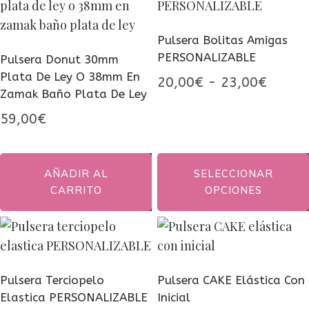
Pulsera Bolitas Amigas
PERSONALIZABLE
Pulsera Donut 30mm
Plata De Ley O 38mm En
Rango
20,00
€
-
23,00
€
Zamak Baño Plata De Ley
de
59,00
€
precio
desde
20,00
AÑADIR AL
SELECCIONAR
CARRITO
OPCIONES
hasta
23,00
Este
producto
tiene
múltiples
Pulsera Terciopelo
Pulsera CAKE Elástica Con
variantes.
Elastica PERSONALIZABLE
Inicial