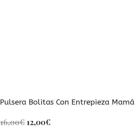
Pulsera Bolitas Con Entrepieza Mamá
El
El
16,00
€
12,00
€
precio
precio