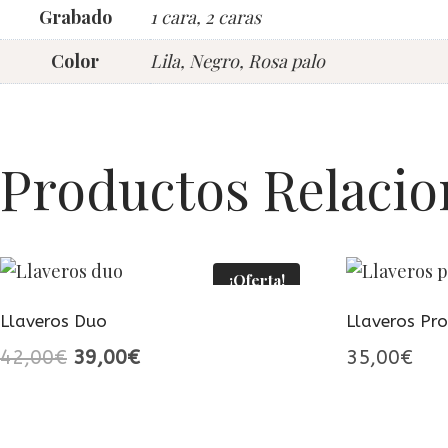
Grabado
1 cara, 2 caras
Color
Lila, Negro, Rosa palo
Productos Relaci
¡Oferta!
Llaveros Duo
Llaveros Pr
El
El
42,00
€
39,00
€
35,00
€
precio
precio
original
actual