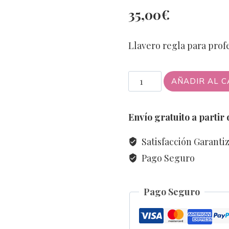
35,00
€
Llavero regla para pr
Llavero
AÑADIR AL C
regla
para
Envío gratuito a partir
profesores
PERSONALIZABLE
Satisfacción Garanti
cantidad
Pago Seguro
Pago Seguro