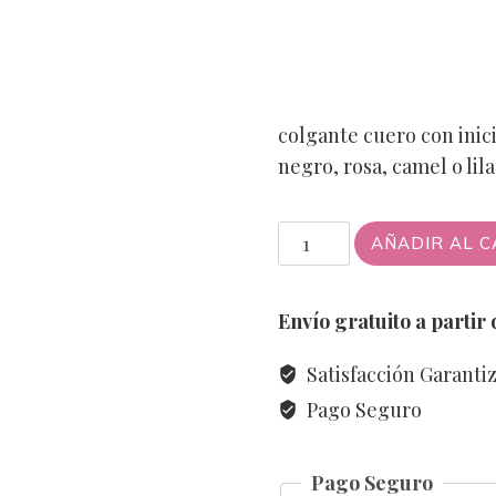
colgante cuero con inic
negro, rosa, camel o lila
Colgante
AÑADIR AL C
cuero
con
Envío gratuito a partir
inicial
cantidad
Satisfacción Garanti
Pago Seguro
Pago Seguro