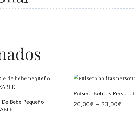
onados
Pulsera Bolitas Personal
e De Bebe Pequeño
Ran
20,00
€
-
23,00
€
ZABLE
de
preci
desd