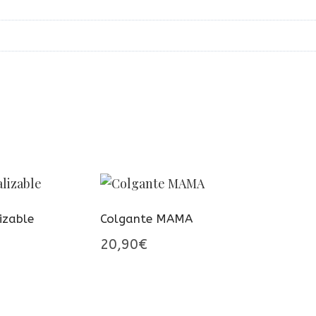
izable
Colgante MAMA
go
20,90
€
os:
e