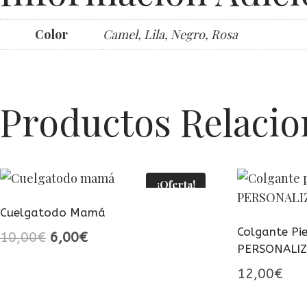
Color
Camel, Lila, Negro, Rosa
Productos Relaci
¡Oferta!
Cuelgatodo Mamá
Colgante Pi
El
El
10,00
€
6,00
€
PERSONALI
precio
precio
12,00
€
original
actual
era:
es: