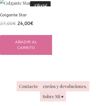
¡Oferta!
Colgante Star
El
El
27,00
€
24,00
€
precio
precio
original
actual
AÑADIR AL
era:
es:
CARRITO
27,00€.
24,00€.
Contacto
envios y devoluciones.
Sobre Mi ♥