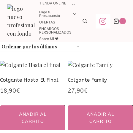
Saltar
TIENDA ONLINE
ALTERNAR
MENÚ
al
Elige tu
ALTERNAR
HIJO
Presupuesto
MENÚ
contenido
0
OFERTAS
HIJO
ENCARGOS
PERSONALIZADOS
Sobre Mi ♥
Colgante Hasta El Final
Colgante Family
18,90
€
27,90
€
AÑADIR AL
AÑADIR AL
CARRITO
CARRITO