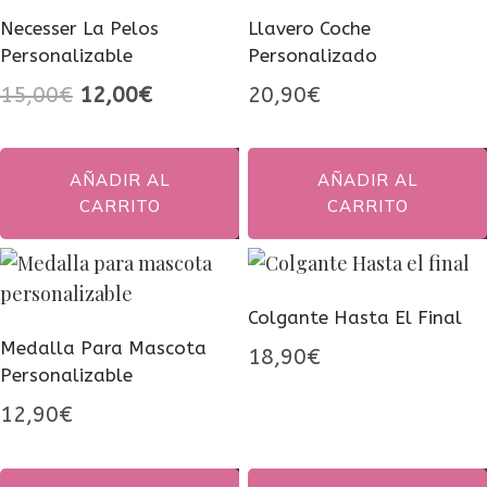
Necesser La Pelos
Llavero Coche
Personalizable
Personalizado
El
El
15,00
€
12,00
€
20,90
€
precio
precio
original
actual
AÑADIR AL
AÑADIR AL
era:
es:
CARRITO
CARRITO
15,00€.
12,00€.
Colgante Hasta El Final
Medalla Para Mascota
18,90
€
Personalizable
12,90
€