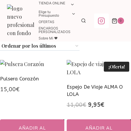
Saltar
TIENDA ONLINE
ALTERNAR
MENÚ
al
Elige tu
ALTERNAR
HIJO
Presupuesto
MENÚ
contenido
0
OFERTAS
HIJO
ENCARGOS
PERSONALIZADOS
Sobre Mi ♥
¡Oferta!
Pulsera Corazón
Espejo De Viaje ALMA O
15,00
€
LOLA
El
El
11,00
€
9,95
€
precio
precio
original
actual
AÑADIR AL
AÑADIR AL