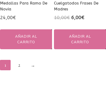
Medallas Para Ramo De
Cuelgatodos Frases De
Novia
Madres
El
El
24,00
€
10,00
€
6,00
€
precio
precio
original
actual
AÑADIR AL
AÑADIR AL
era:
es:
CARRITO
CARRITO
10,00€.
6,00€.
1
2
→